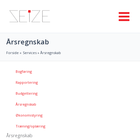
Gå
til
indholdet
Årsregnskab
Forside
Services
Årsregnskab
Bogføring
Rapportering
Budgettering
Årsregnskab
Økonomistyring
Træning/oplæring
Årsregnskab