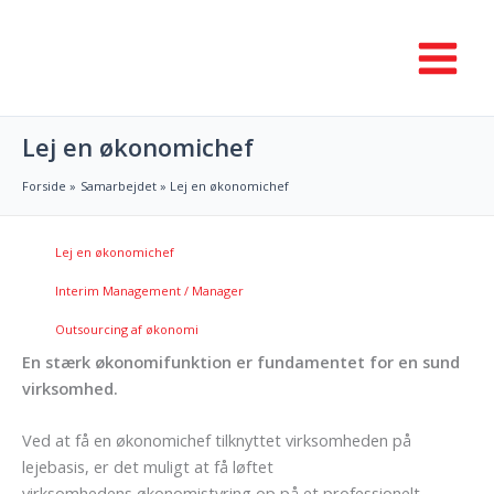
Gå
til
indholdet
Lej en økonomichef
Forside
Samarbejdet
Lej en økonomichef
Lej en økonomichef
Interim Management / Manager
Outsourcing af økonomi
En stærk økonomifunktion er fundamentet for en sund
virksomhed.
Ved at få en økonomichef tilknyttet virksomheden på
lejebasis, er det muligt at få løftet
virksomhedens økonomistyring op på et professionelt